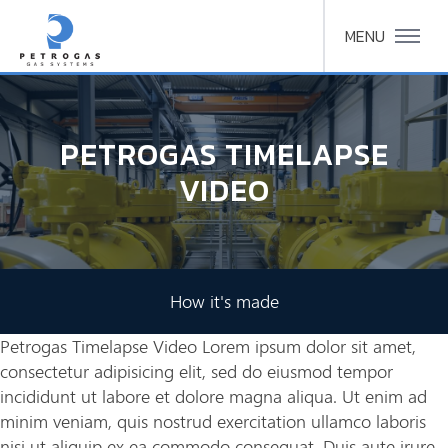
MENU
PETROGAS TIMELAPSE
VIDEO
How it's made
Petrogas Timelapse Video Lorem ipsum dolor sit amet,
consectetur adipisicing elit, sed do eiusmod tempor
incididunt ut labore et dolore magna aliqua. Ut enim ad
minim veniam, quis nostrud exercitation ullamco laboris
nisi ut aliquip ex ea commodo consequat. Duis aute irure